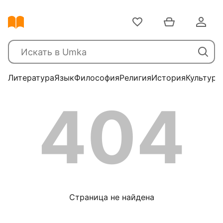
Литература
Язык
Философия
Религия
История
Культура
404
Страница не найдена