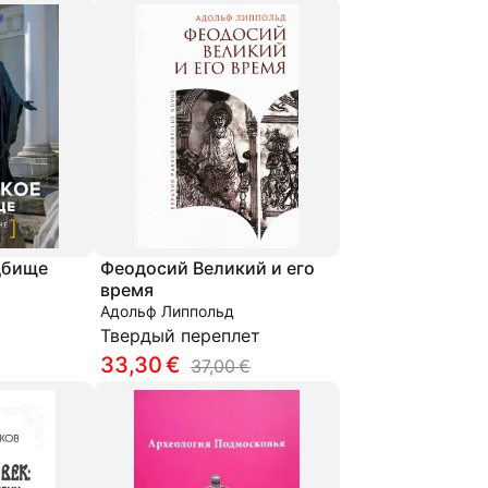
дбище
Феодосий Великий и его
время
Адольф Липпольд
Твердый переплет
33,30 €
37,00 €