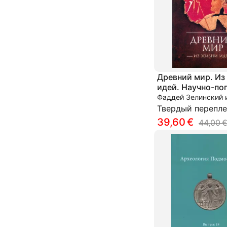
Древний мир. Из
идей. Научно-по
статьи. Дополни
Фаддей Зелинский и
том
Твердый перепле
39,60 €
44,00 