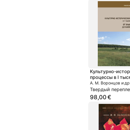
Культурно-исто
процессы в I ты
н. э. От Эльбы и
А. М. Воронцов и др
Кавказа и Урала
Твердый перепле
98,00 €