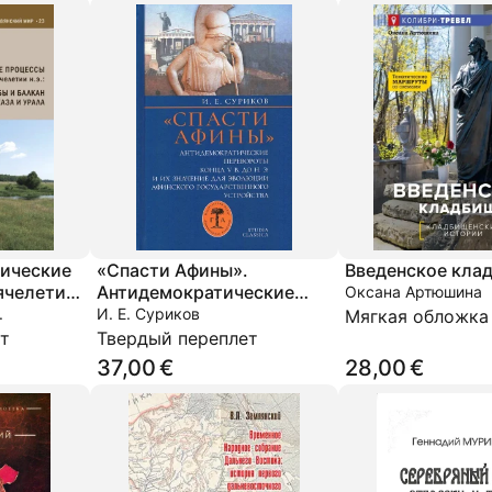
рические
«Спасти Афины».
Введенское кла
сячелетии
Антидемократические
Оксана Артюшина
 Балкан до
перевороты конца V века
.
И. Е. Суриков
Мягкая обложка
до нашей эры и их
т
Твердый переплет
значение для эволюции
37,00 €
28,00 €
афинского
государственного
устройства