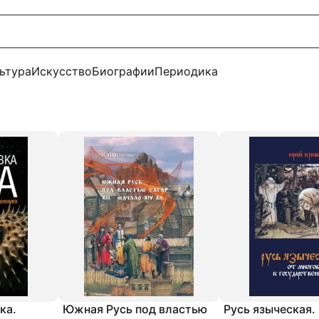
ьтура
Искусство
Биографии
Периодика
ка.
Южная Русь под властью
Русь языческая.