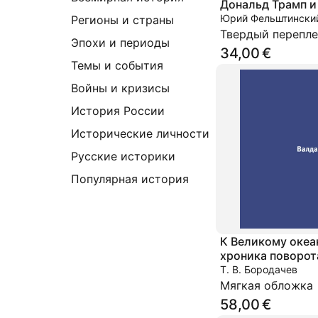
Дональд Трамп 
Рыболовлев на п
Юрий Фельштински
Регионы и страны
Кремля
Твердый перепле
Эпохи и периоды
34,00 €
Темы и события
Войны и кризисы
История России
Исторические личности
Русские историки
Популярная история
К Великому океа
хроника поворот
Восток. Сборник
Т. В. Бородачев
докладов Валдай
Мягкая обложка
клуба
58,00 €