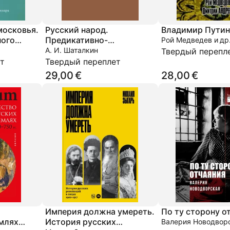
московья.
Русский народ.
Владимир Путин
ного
Предикативно-
Рой Медведев и др
к 18
конструктивные
А. И. Шаталкин
Твердый перепл
особенности сложения и
т
Твердый переплет
этногенетические аспекты
29,00 €
28,00 €
развертывания
Империя должна умереть.
По ту сторону о
млях
История русских
Валерия Новодвор