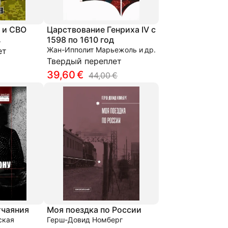
 и СВО
Царствование Генриха IV с
1598 по 1610 год
.
Жан-Ипполит Марьежоль и др.
ет
Твердый переплет
39,60 €
44,00 €
тчаяния
Моя поездка по России
ская
Герш-Довид Номберг