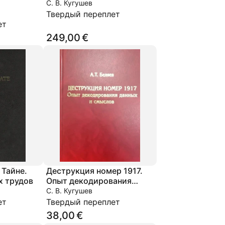
С. В. Кугушев
сти
Твердый переплет
ет
249,00 €
 Тайне.
Деструкция номер 1917.
х трудов
Опыт декодирования
данных и смыслов
С. В. Кугушев
ет
Твердый переплет
38,00 €