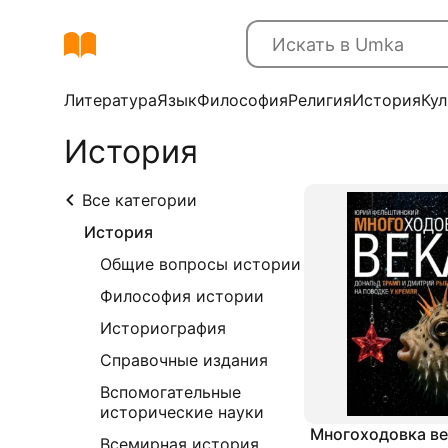
Литература
Язык
Философия
Религия
История
Кул
История
Все категории
История
Общие вопросы истории
Философия истории
Историография
Справочные издания
Вспомогательные
исторические науки
Многоходовка ве
Всемирная история