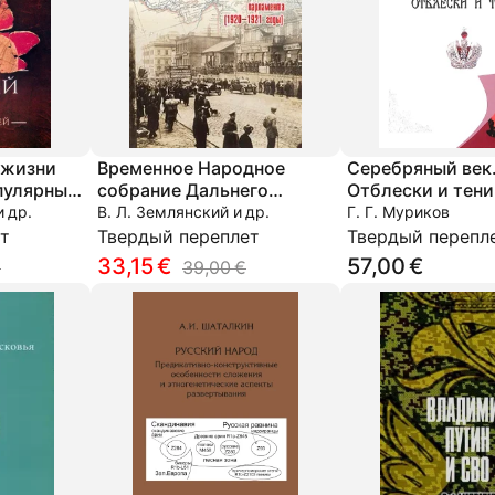
 жизни
Временное Народное
Серебряный век
пулярные
собрание Дальнего
Отблески и тени
тельный
Востока. История первого
 др.
В. Л. Землянский и др.
Г. Г. Муриков
дальневосточного
т
Твердый переплет
Твердый перепл
парламента (1920–1921
33,15 €
57,00 €
€
39,00 €
годы)