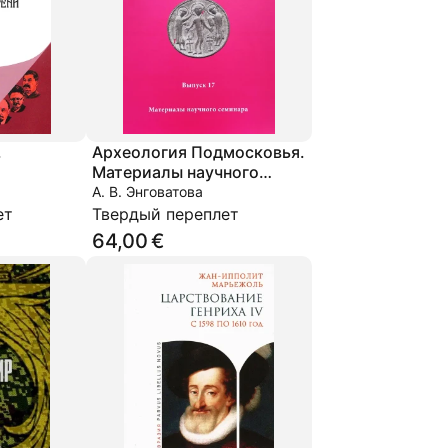
.
Археология Подмосковья.
Материалы научного
семинара. Выпуск 17
А. В. Энговатова
ет
Твердый переплет
64,00 €