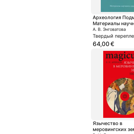
Археология Под
Материалы науч
семинара. Выпус
А. В. Энговатова
Твердый перепле
64,00 €
Язычество в
меровингских зе