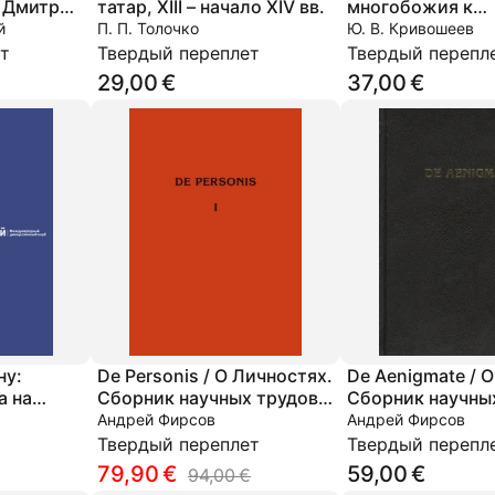
и Дмитрий
татар, XIII – начало XIV вв.
многобожия к
оводке у
государственно
й
П. П. Толочко
Ю. В. Кривошеев
т
Твердый переплет
Твердый перепл
29,00 €
37,00 €
ну:
De Personis / О Личностях.
De Aenigmate / О
а на
Сборник научных трудов.
Сборник научны
Том 1
Андрей Фирсов
Андрей Фирсов
ского
Твердый переплет
Твердый перепл
79,90 €
59,00 €
94,00 €