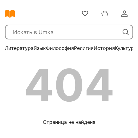
Литература
Язык
Философия
Религия
История
Культура
404
Страница не найдена