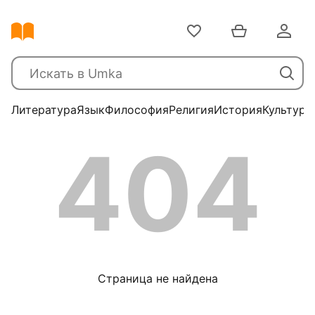
Литература
Язык
Философия
Религия
История
Культура
404
Страница не найдена