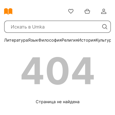
Литература
Язык
Философия
Религия
История
Культура
404
Страница не найдена