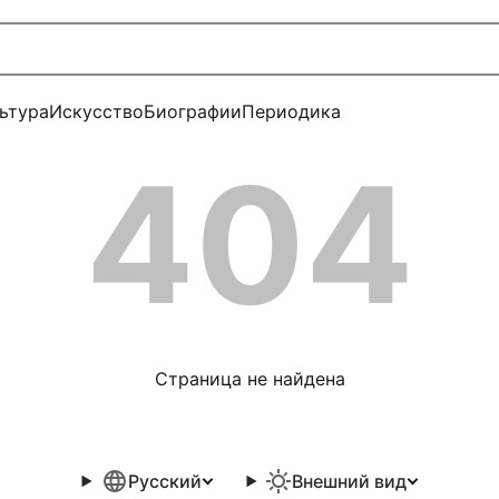
ьтура
Искусство
Биографии
Периодика
404
Страница не найдена
Русский
Внешний вид