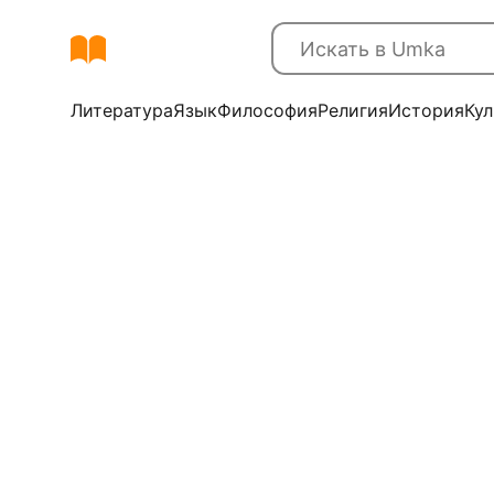
Литература
Язык
Философия
Религия
История
Кул