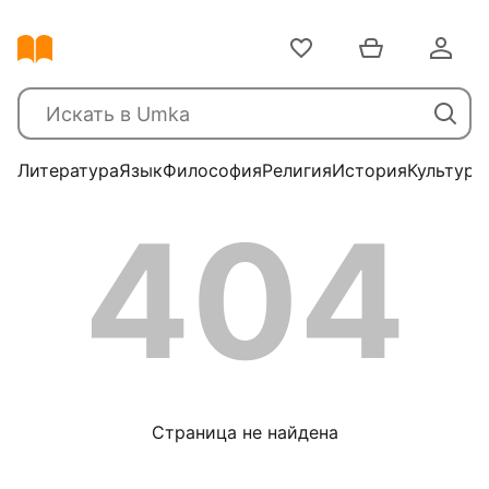
Литература
Язык
Философия
Религия
История
Культура
404
Страница не найдена