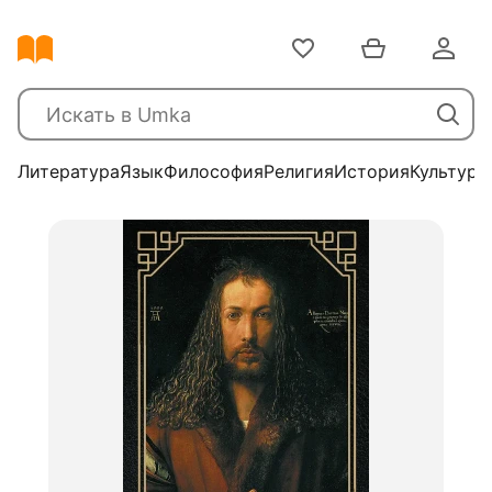
Литература
Язык
Философия
Религия
История
Культура