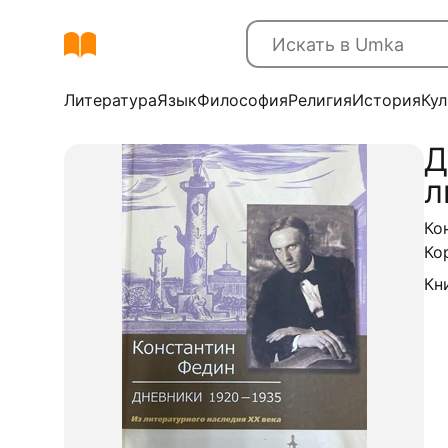
Литература
Язык
Философия
Религия
История
Кул
Д
л
Ко
Ко
Кн