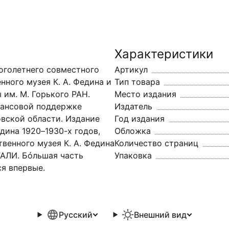
Характеристики
оголетнего совместного
Артикул
нного музея К. А. Федина и
Тип товара
им. М. Горького РАН.
Место издания
нансовой поддержке
Издатель
вской области. Издание
Год издания
дина 1920–1930-х годов,
Обложка
венного музея К. А. Федина
Количество страниц
ГАЛИ. Бóльшая часть
Упаковка
я впервые.
Русский
Внешний вид