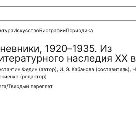
ьтура
Искусство
Биографии
Периодика
невники, 1920–1935. Из
итературного наследия XX 
нстантин Федин (автор), И. Э. Кабанова (составитель), Н.
рниенко (редактор)
ига/Твердый переплет