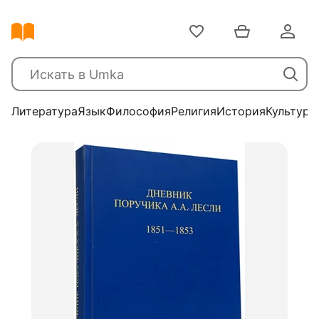
Литература
Язык
Философия
Религия
История
Культура