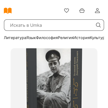
Литература
Язык
Философия
Религия
История
Культура