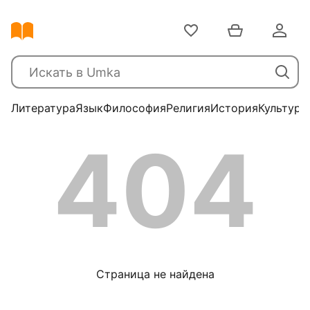
Литература
Язык
Философия
Религия
История
Культура
404
Страница не найдена