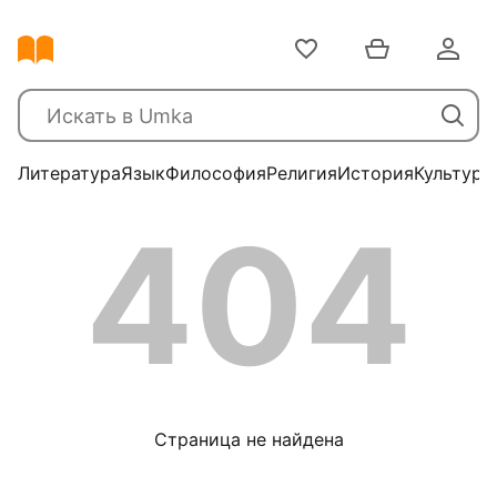
Литература
Язык
Философия
Религия
История
Культура
404
Страница не найдена