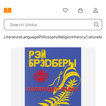
Literature
Language
Philosophy
Religion
History
Culture
Arts