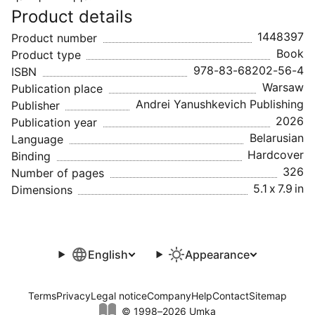
Product details
1448397
Product number
Book
Product type
978-83-68202-56-4
ISBN
Warsaw
Publication place
Andrei Yanushkevich Publishing
Publisher
2026
Publication year
Belarusian
Language
Hardcover
Binding
326
Number of pages
5.1 x 7.9 in
Dimensions
English
Appearance
Terms
Privacy
Legal notice
Company
Help
Contact
Sitemap
© 1998–2026 Umka