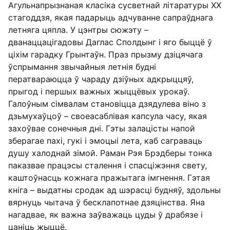
Агульнапрызнаная класіка сусветнай літаратуры XX
стагоддзя, якая падарыць адчуванне сапраўднага
летняга цяпла. У цэнтры сюжэту –
дванаццацігадовы Даглас Сполдынг і яго быццё ў
ціхім гарадку Грынтаўн. Праз прызму дзіцячага
ўспрымання звычайныя летнія будні
ператвараюцца ў чараду дзіўных адкрыццяў,
прыгод і першых важных жыццёвых урокаў.
Галоўным сімвалам становіцца дзядулева віно з
дзьмухаўцоў – своеасаблівая капсула часу, якая
захоўвае сонечныя дні. Гэты залацісты напой
зберагае пахі, гукі і эмоцыі лета, каб саграваць
душу халоднай зімой. Раман Рэя Брэдберы тонка
паказвае працэсы сталення і спасціжэння свету,
каштоўнасць кожнага пражытага імгнення. Гэтая
кніга – выдатны сродак ад шэрасці будняў, здольны
вярнуць чытача ў бесклапотнае дзяцінства. Яна
нагадвае, як важна заўважаць цуды ў драбязе і
цаніць жыццё.