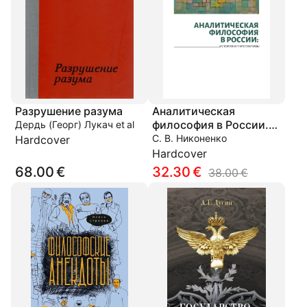
Разрушение разума
Аналитическая
философия в России.
Дердь (Георг) Лукач et al
История и
С. В. Никоненко
Hardcover
перспективы. Сборник
Hardcover
статей и выступлений
68.00 €
32.30 €
38.00 €