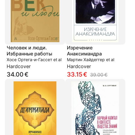
Человек и люди.
Изречение
Избранные работы
Анаксимандра
Хосе Ортега-и-Гассет et al
Мартин Хайдеггер et al
Hardcover
Hardcover
34.00 €
33.15 €
39.00 €