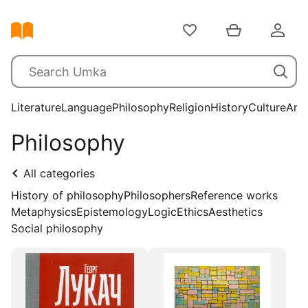
Literature
Language
Philosophy
Religion
History
Culture
Arts
Philosophy
All categories
History of philosophy
Philosophers
Reference works
Metaphysics
Epistemology
Logic
Ethics
Aesthetics
Social philosophy