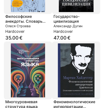
Философские
Государство-
анекдоты. Словарь
цивилизация
современной культуры
Олеся Строева
Александр Дугин
Hardcover
Hardcover
35.00 €
47.00 €
Многоуровневая
Феноменологические
структура языка
интерпретации