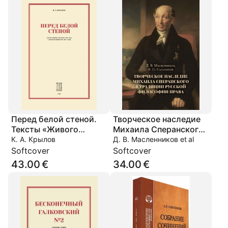
Перед белой стеной.
Творческое наследие
Тексты «Живого
Михаила Сперанского
журнала» 2001 года с
в традиции русской
К. А. Крылов
Д. В. Масленников et al
комментариями 2011–
философии права
Softcover
Softcover
2012 годов
43.00 €
34.00 €