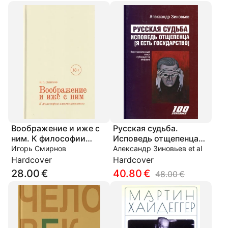
Воображение и иже с
Русская судьба.
ним. К философии
Исповедь отщепенца
имагинативного
(Я есть государство)
Игорь Смирнов
Александр Зиновьев et al
Hardcover
Hardcover
28.00 €
40.80 €
48.00 €