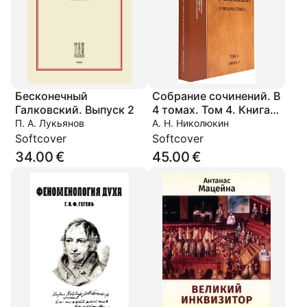
Бесконечный
Собрание сочинений. В
Галковский. Выпуск 2
4 томах. Том 4. Книга 1,
Голгофа Василия
П. А. Лукьянов
А. Н. Николюкин
Розанова
Softcover
Softcover
34.00 €
45.00 €