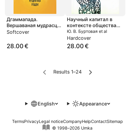
Дгаммапада.
Научный капитал в
Вершаваная мудрасць
контексте общества
Будды
знаний. Социально-
Ю. В. Буртовая et al
Softcover
философский анализ
Hardcover
28.00 €
28.00 €
Results 1–24
English
Appearance
Terms
Privacy
Legal notice
Company
Help
Contact
Sitemap
© 1998–2026 Umka