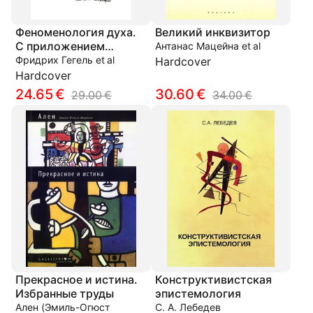
Феноменология духа.
Великий инквизитор
С приложением
Антанас Мацейна et al
лекций Линькова Е. С.
Фридрих Гегель et al
Hardcover
«Критический анализ
Hardcover
гегелевской
24.65 €
30.60 €
29.00 €
34.00 €
"Феноменологии духа"
и "Философия Гегеля"»
Прекрасное и истина.
Конструктивистская
Избранные труды
эпистемология
Ален (Эмиль-Огюст
С. А. Лебедев