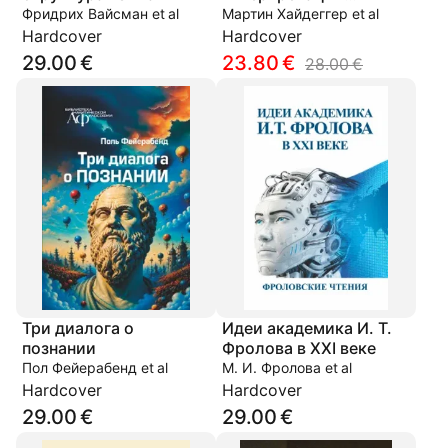
Аристотеля
Фридрих Вайсман et al
Мартин Хайдеггер et al
(Экспозиция
Hardcover
Hardcover
герменевтической
29.00 €
23.80 €
28.00 €
ситуации)
Три диалога о
Идеи академика И. Т.
познании
Фролова в XXI веке
Пол Фейерабенд et al
М. И. Фролова et al
Hardcover
Hardcover
29.00 €
29.00 €