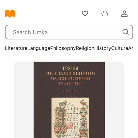
Literature
Language
Philosophy
Religion
History
Culture
Arts