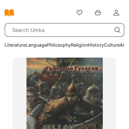
Literature
Language
Philosophy
Religion
History
Culture
Arts