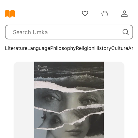
Literature
Language
Philosophy
Religion
History
Culture
Arts