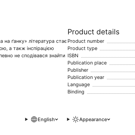
Product details
а на ґанку» література стає
Product number
ю, а такж інспірацією
Product type
певно не сподівався знайти
ISBN
Publication place
Publisher
Publication year
Language
Binding
English
Appearance