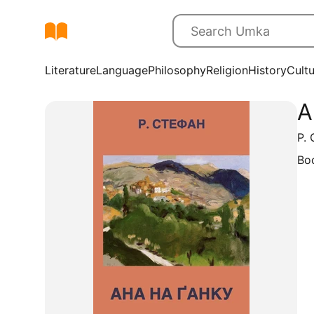
Literature
Language
Philosophy
Religion
History
Cult
А
Р. 
Bo