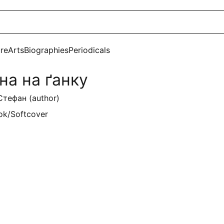
ure
Arts
Biographies
Periodicals
на на ґанку
Стефан (author)
ok/Softcover