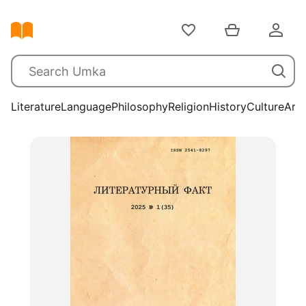
Literature
Language
Philosophy
Religion
History
Culture
Arts